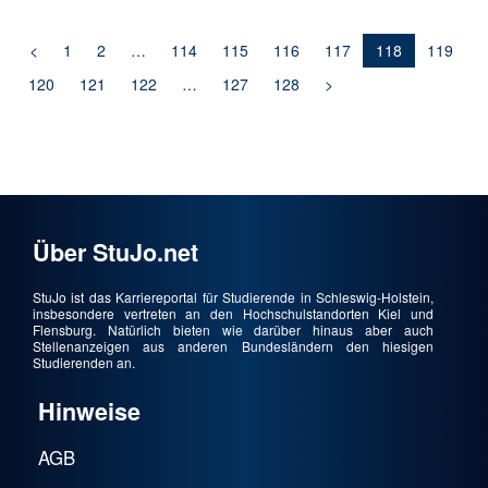
<
1
2
…
114
115
116
117
118
119
120
121
122
…
127
128
>
Über StuJo.net
StuJo ist das Karriereportal für Studierende in Schleswig-Holstein,
insbesondere vertreten an den Hochschulstandorten Kiel und
Flensburg. Natürlich bieten wie darüber hinaus aber auch
Stellenanzeigen aus anderen Bundesländern den hiesigen
Studierenden an.
Hinweise
AGB