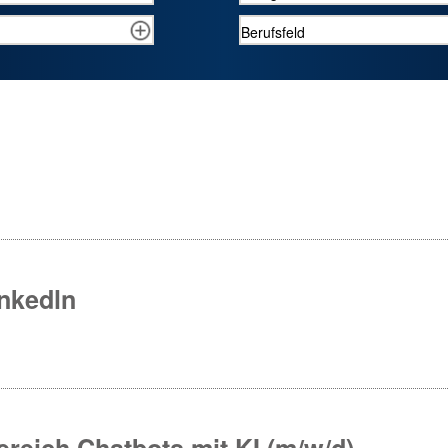
inkedln
ereich Chatbots mit KI (m/w/d)