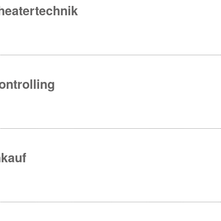
heatertechnik
ontrolling
nkauf